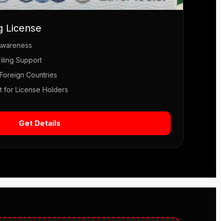
ng License
Awareness
iling Support
 Foreign Countries
 for License Holders
Get Details