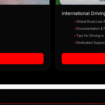
International Drivi
✓
Global Road Law 
✓
Documentation & F
✓
Tips for Driving in
✓
Dedicated Support