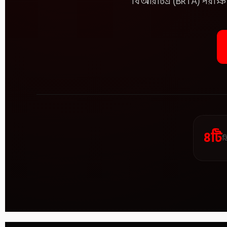
বিআরটিএ (BRTA) পরীক্ষার
৪টি
ভ