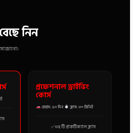
বেছে নিন
ী সাজানো।
প্রফেশনাল ড্রাইভিং
র্স
কোর্স
িট
মেয়াদ: ৬০ দিন
ক্লাস: ৩০ মিনিট
লাস
৩৫ টি প্রাকটিক্যাল ক্লাস