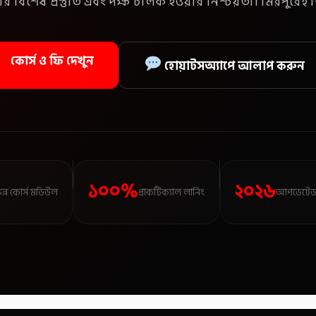
 বিশেষ প্রস্তুতি এবং দক্ষ চালক হওয়ার নিশ্চয়তা। মিরপুরেই শ
কোর্স ও ফি দেখুন
হোয়াটসঅ্যাপে আলাপ করুন
১০০%
২০২৬
িন্ন কোর্স মডিউল
প্রাকটিক্যাল লার্নিং
আপডেটেড 