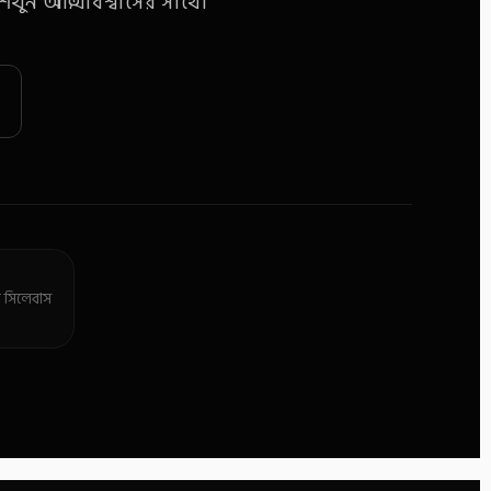
িখুন আত্মবিশ্বাসের সাথে।
সিলেবাস