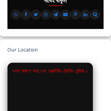
সাথেই থাকুন!
Our Location
গুগল ম্যাপে আর.এস. ড্রাইভিং ট্রেনিং সেন্টার ২