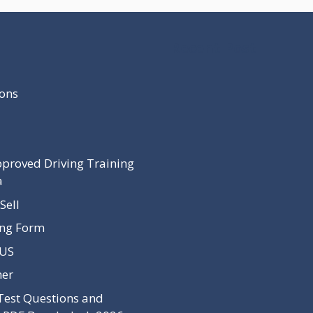
Recent Post
ons
proved Driving Training
a
Sell
ing Form
 US
mer
Test Questions and