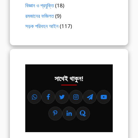
বিজ্ঞান ও প্রযুক্তি
(18)
রমজানের ফজিলত
(9)
সড়ক পরিবহন আইন
(117)
সাথেই থাকুন!