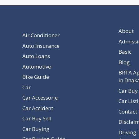
Our Pages
About
Air Conditioner
Admissi
Auto Insurance
Basic
Auto Loans
Blog
Automotive
BRTA Ap
Bike Guide
in Dhak
Car
Car Buy 
Car Accessorie
Car List
Car Accident
Contact
Car Buy Sell
Disclai
Car Buying
Driving 