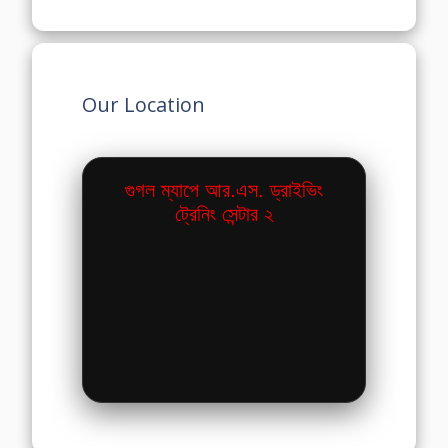
Our Location
গুগল ম্যাপে আর.এস. ড্রাইভিং
ট্রেনিং সেন্টার ২