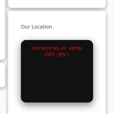
Our Location
গুগল ম্যাপে আর.এস. ড্রাইভিং
ট্রেনিং সেন্টার ২