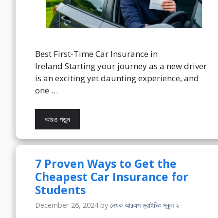
Best First-Time Car Insurance in
Ireland Starting your journey as a new driver
is an exciting yet daunting experience, and
one …
আরও পড়ুন
7 Proven Ways to Get the
Cheapest Car Insurance for
Students
December 26, 2024
by
লেখক আরএস ড্রাইভিং স্কুল ২