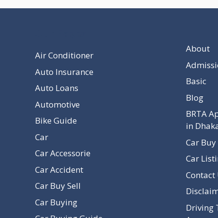
Our Pages
About
Air Conditioner
Admissi
Auto Insurance
Basic
Auto Loans
Blog
Automotive
BRTA Ap
Bike Guide
in Dhak
Car
Car Buy 
Car Accessorie
Car List
Car Accident
Contact
Car Buy Sell
Disclai
Car Buying
Driving 