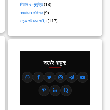
বিজ্ঞান ও প্রযুক্তি
(18)
রমজানের ফজিলত
(9)
সড়ক পরিবহন আইন
(117)
সাথেই থাকুন!