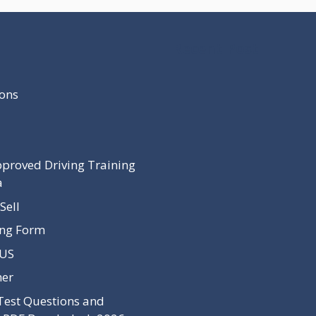
Recent Post
ons
proved Driving Training
a
Sell
ing Form
 US
mer
Test Questions and