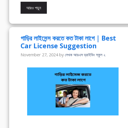
আরও পড়ুন
গাড়ির লাইসেন্স করতে কত টাকা লাগে | Best
Car License Suggestion
November 27, 2024
by
লেখক আরএস ড্রাইভিং স্কুল ২