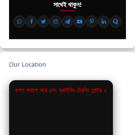
সাথেই থাকুন!
Our Location
গুগল ম্যাপে আর.এস. ড্রাইভিং ট্রেনিং সেন্টার ২