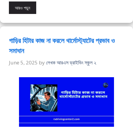
আরও পড়ুন
গাড়ির হিটার কাজ না করলে থার্মোস্ট্যাটের প্রভাব ও
সমাধান
June 5, 2025
by
লেখক আরএস ড্রাইভিং স্কুল ২