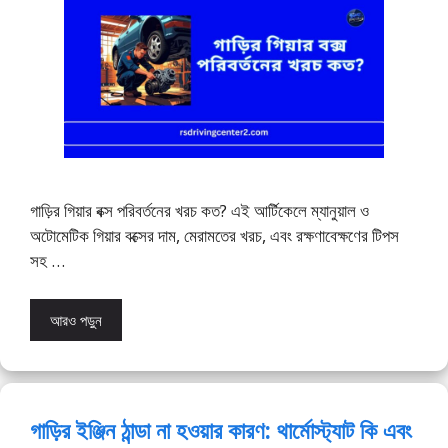
গাড়ির গিয়ার বক্স পরিবর্তনের খরচ কত? এই আর্টিকেলে ম্যানুয়াল ও
অটোমেটিক গিয়ার বক্সের দাম, মেরামতের খরচ, এবং রক্ষণাবেক্ষণের টিপস
সহ …
আরও পড়ুন
গাড়ির ইঞ্জিন ঠান্ডা না হওয়ার কারণ: থার্মোস্ট্যাট কি এবং