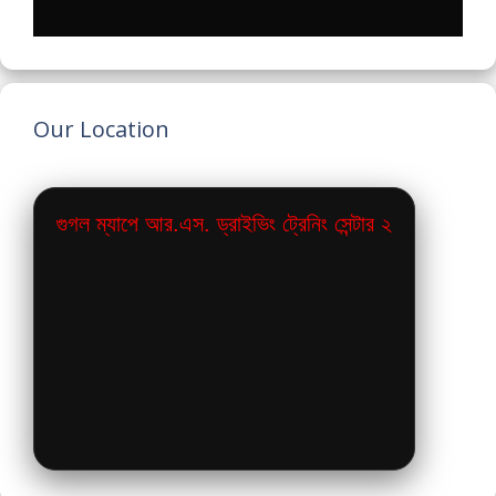
Our Location
গুগল ম্যাপে আর.এস. ড্রাইভিং ট্রেনিং সেন্টার ২