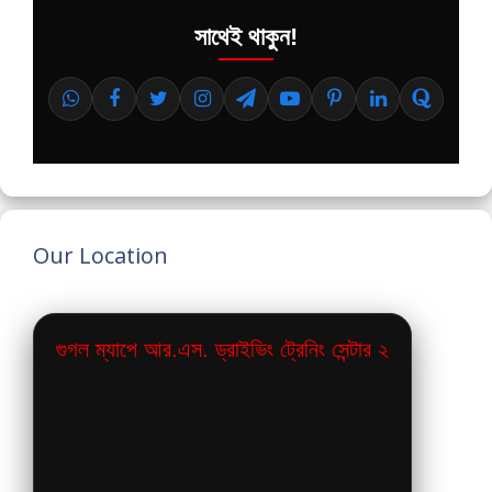
সাথেই থাকুন!
Our Location
গুগল ম্যাপে আর.এস. ড্রাইভিং ট্রেনিং সেন্টার ২