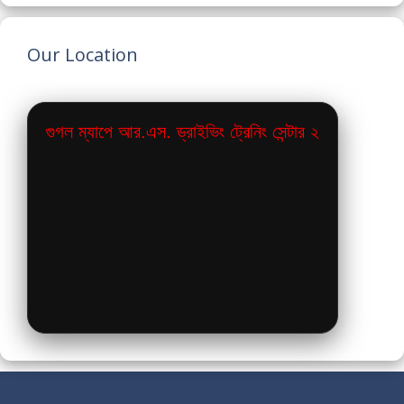
Our Location
গুগল ম্যাপে আর.এস. ড্রাইভিং ট্রেনিং সেন্টার ২