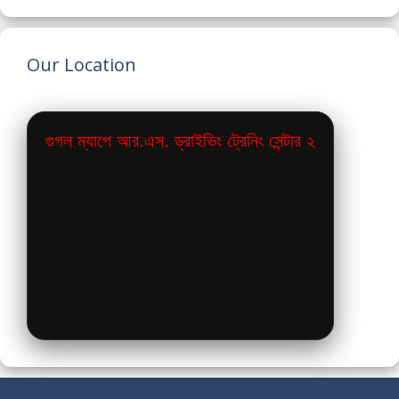
Our Location
গুগল ম্যাপে আর.এস. ড্রাইভিং ট্রেনিং সেন্টার ২