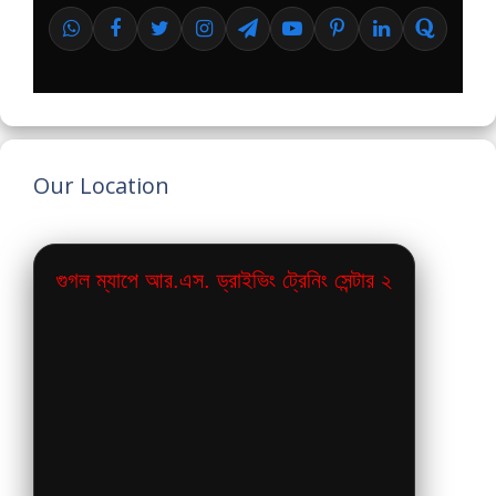
Our Location
গুগল ম্যাপে আর.এস. ড্রাইভিং ট্রেনিং সেন্টার ২