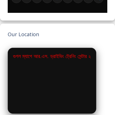
Our Location
গুগল ম্যাপে আর.এস. ড্রাইভিং ট্রেনিং সেন্টার ২