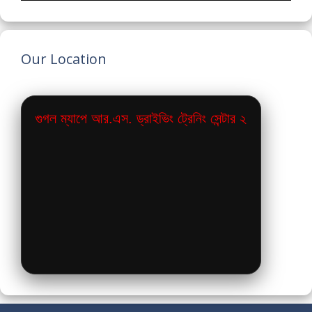
Our Location
গুগল ম্যাপে আর.এস. ড্রাইভিং ট্রেনিং সেন্টার ২