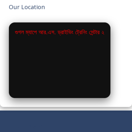
Our Location
গুগল ম্যাপে আর.এস. ড্রাইভিং ট্রেনিং সেন্টার ২
Our Pages