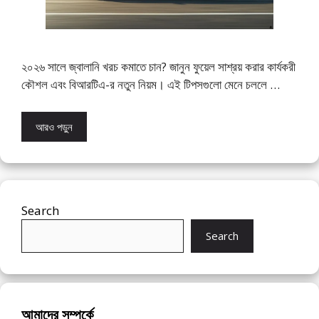
২০২৬ সালে জ্বালানি খরচ কমাতে চান? জানুন ফুয়েল সাশ্রয় করার কার্যকরী
কৌশল এবং বিআরটিএ-র নতুন নিয়ম। এই টিপসগুলো মেনে চললে …
আরও পড়ুন
Search
Search
আমাদের সম্পর্কে