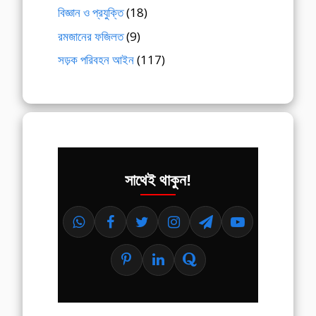
বিজ্ঞান ও প্রযুক্তি
(18)
রমজানের ফজিলত
(9)
সড়ক পরিবহন আইন
(117)
সাথেই থাকুন!