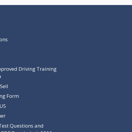
Recent Post
ons
proved Driving Training
a
Sell
ing Form
 US
mer
Test Questions and