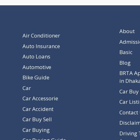
Our Pages
About
Air Conditioner
Admissi
Auto Insurance
Basic
Auto Loans
Blog
Automotive
BRTA Ap
Bike Guide
in Dhak
Car
Car Buy 
Car Accessorie
Car List
Car Accident
Contact
Car Buy Sell
Disclai
Car Buying
Driving 