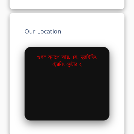
Our Location
গুগল ম্যাপে আর.এস. ড্রাইভিং
ট্রেনিং সেন্টার ২