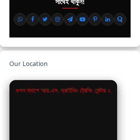
সাথেই থাকুন!
Our Location
গুগল ম্যাপে আর.এস. ড্রাইভিং ট্রেনিং সেন্টার ২