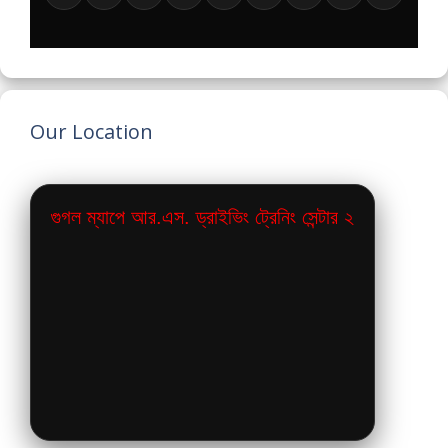
Our Location
গুগল ম্যাপে আর.এস. ড্রাইভিং ট্রেনিং সেন্টার ২