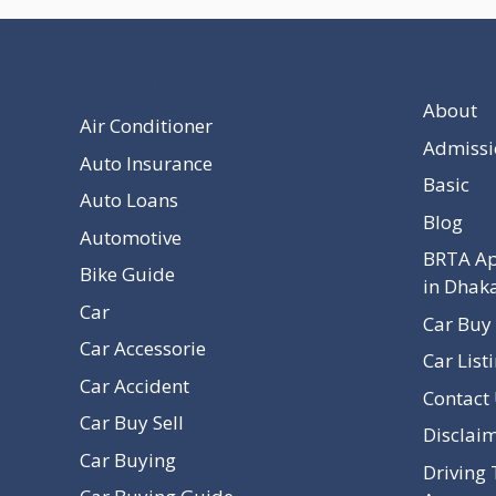
Our Pages
About
Air Conditioner
Admissi
Auto Insurance
Basic
Auto Loans
Blog
Automotive
BRTA Ap
Bike Guide
in Dhak
Car
Car Buy 
Car Accessorie
Car List
Car Accident
Contact
Car Buy Sell
Disclai
Car Buying
Driving 