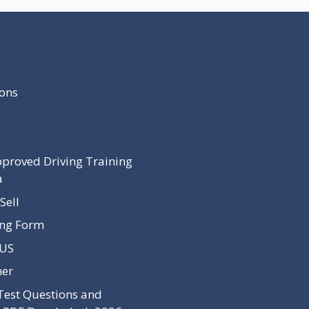
Recent Post
ons
proved Driving Training
a
Sell
ing Form
 US
mer
Test Questions and