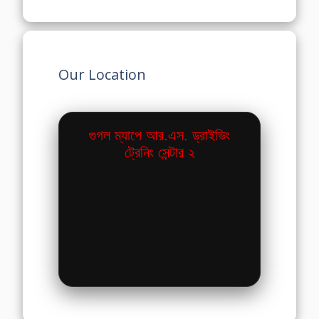
Our Location
গুগল ম্যাপে আর.এস. ড্রাইভিং
ট্রেনিং সেন্টার ২