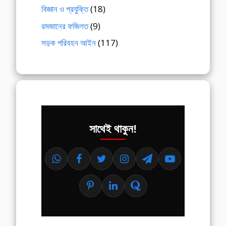
বিজ্ঞান ও প্রযুক্তি
(18)
রমজানের ফজিলত
(9)
সড়ক পরিবহন আইন
(117)
সাথেই থাকুন!