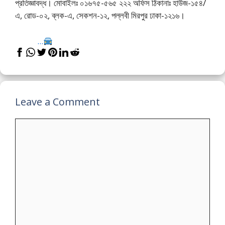
প্রতিজ্ঞাবদ্ধ। মোবাইলঃ ০১৬৭৫-৫৬৫ ২২২ অফিস ঠিকানাঃ হাউজ-১৫৪/
এ, রোড-০২, ব্লক-এ, সেকশন-১২, পল্লবী মিরপুর ঢাকা-১২১৬।
...
Leave a Comment
Comment