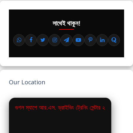
সাথেই থাকুন!
Our Location
গুগল ম্যাপে আর.এস. ড্রাইভিং ট্রেনিং সেন্টার ২