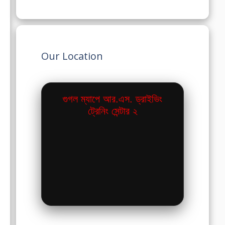
Our Location
গুগল ম্যাপে আর.এস. ড্রাইভিং
ট্রেনিং সেন্টার ২