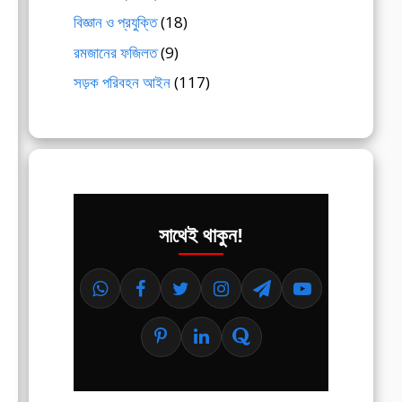
বিজ্ঞান ও প্রযুক্তি
(18)
রমজানের ফজিলত
(9)
সড়ক পরিবহন আইন
(117)
সাথেই থাকুন!