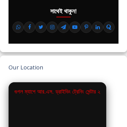
সাথেই থাকুন!
Our Location
গুগল ম্যাপে আর.এস. ড্রাইভিং ট্রেনিং সেন্টার ২