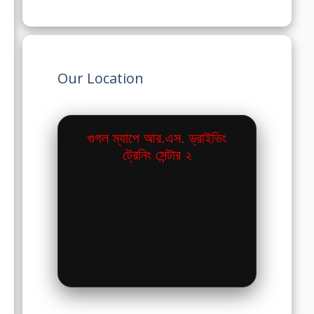
Our Location
গুগল ম্যাপে আর.এস. ড্রাইভিং
ট্রেনিং সেন্টার ২