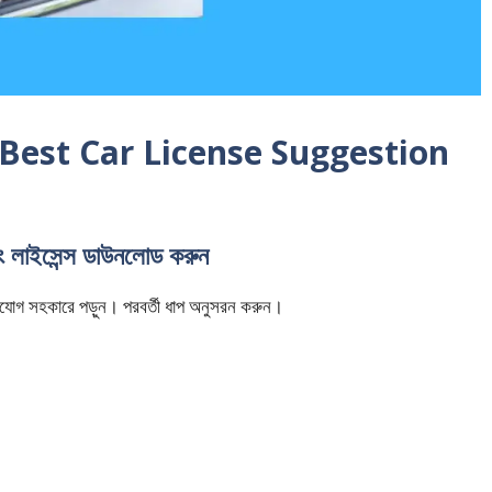
াগে | Best Car License Suggestion
িং লাইসেন্স ডাউনলোড করুন
ি মনযোগ সহকারে পড়ুন। পরবর্তী ধাপ অনুসরন করুন।