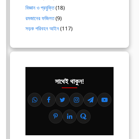
বিজ্ঞান ও প্রযুক্তি
(18)
রমজানের ফজিলত
(9)
সড়ক পরিবহন আইন
(117)
সাথেই থাকুন!