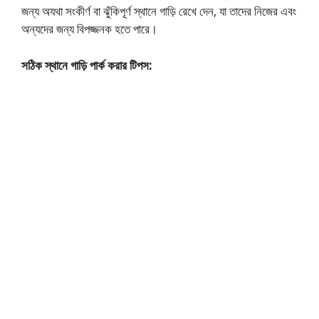
টি
জন্য অযথা সংকীর্ণ বা ঝুঁকিপূর্ণ স্থানে গাড়ি রেখে দেন, যা তাদের নিজের এবং
স
অন্যদের জন্য বিপজ্জনক হতে পারে।
ম্পূ
সঠিক স্থানে গাড়ি পার্ক করার টিপস:
র্ণ
গা
ই
ড