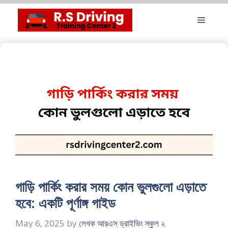
Skip
Menu
to
content
গাড়ি পার্কিং করার সময় কোন ভুলগুলো এড়াতে
হবে: একটি পূর্ণাঙ্গ গাইড
May 6, 2025
by
লেখক আরএস ড্রাইভিং স্কুল ২