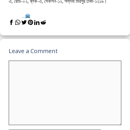
এ, রোড-০২, ব্লক-এ, সেকশন-১২, পল্লবী মিরপুর ঢাকা-১২১৬।
...
Leave a Comment
Comment