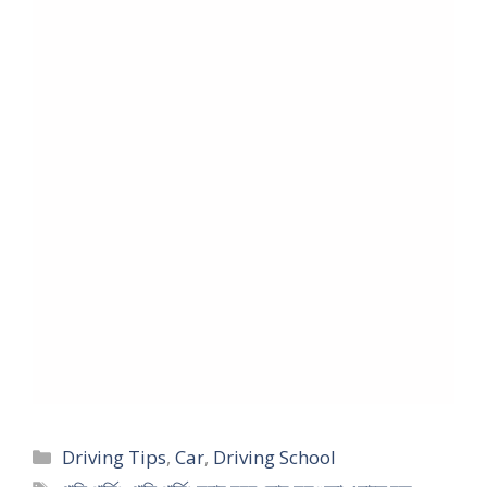
Categories
Driving Tips
,
Car
,
Driving School
Tags