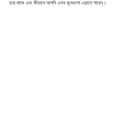
হয়ে থাকে এবং কীভাবে আপনি এসব ভুলগুলো এড়াতে পারেন।
ক
রা
র
স
ম
য়
কো
ন
ভু
ল