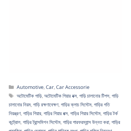
Categories
Automotive
,
Car
,
Car Accessorie
Tags
অটোমেটিক গাড়ি
,
অটোমেটিক গিয়ার বক্স
,
গাড়ি চালানোর টিপস
,
গাড়ি
চালানোর নিয়ম
,
গাড়ি রক্ষণাবেক্ষণ
,
গাড়ির ক্লাচ সিস্টেম
,
গাড়ির গতি
নিয়ন্ত্রণ
,
গাড়ির গিয়ার
,
গাড়ির গিয়ার বক্স
,
গাড়ির গিয়ার সিস্টেম
,
গাড়ির টর্ক
কন্ট্রোল
,
গাড়ির ট্রান্সমিশন সিস্টেম
,
গাড়ির পারফরম্যান্স উন্নত করা
,
গাড়ির
প্রযুক্তি
,
গাড়ির মেরামত
,
গাড়ির যান্ত্রিক অংশ
,
গাড়ির শক্তি নিয়ন্ত্রণ
,