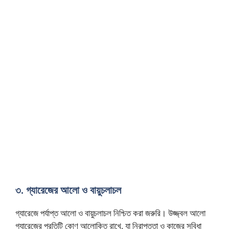
৩. গ্যারেজের আলো ও বায়ুচলাচল
গ্যারেজে পর্যাপ্ত আলো ও বায়ুচলাচল নিশ্চিত করা জরুরি। উজ্জ্বল আলো
গ্যারেজের প্রতিটি কোণ আলোকিত রাখে, যা নিরাপত্তা ও কাজের সুবিধা