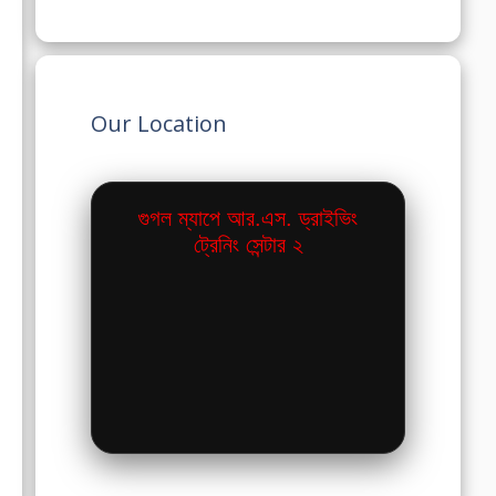
Our Location
গুগল ম্যাপে আর.এস. ড্রাইভিং
ট্রেনিং সেন্টার ২