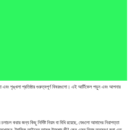
নো এবং শৃঙ্খলা প্রতিষ্ঠার গুরুত্বপূর্ণ বিষয়গুলো। এই আর্টিকেল পড়ুন এবং আপনার
চলাচল করার জন্য কিছু নির্দিষ্ট নিয়ম বা বিধি রয়েছে, যেগুলো আমাদের নিরাপত্তা
বে দেখেছেন, ট্রাফিক আইনের আসল উদ্দেশ্য কী? কেন এসব নিয়ম অনুসরণ করা এত