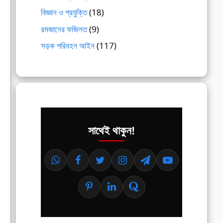
বিজ্ঞান ও প্রযুক্তি
(18)
রমজানের ফজিলত
(9)
সড়ক পরিবহন আইন
(117)
সাথেই থাকুন!