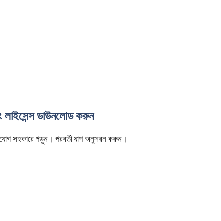
িং লাইসেন্স ডাউনলোড করুন
ি মনযোগ সহকারে পড়ুন। পরবর্তী ধাপ অনুসরন করুন।