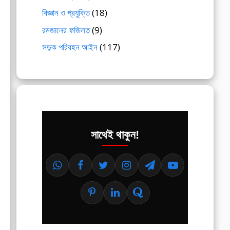
বিজ্ঞান ও প্রযুক্তি
(18)
রমজানের ফজিলত
(9)
সড়ক পরিবহন আইন
(117)
সাথেই থাকুন!