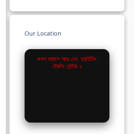
Our Location
গুগল ম্যাপে আর.এস. ড্রাইভিং
ট্রেনিং সেন্টার ২