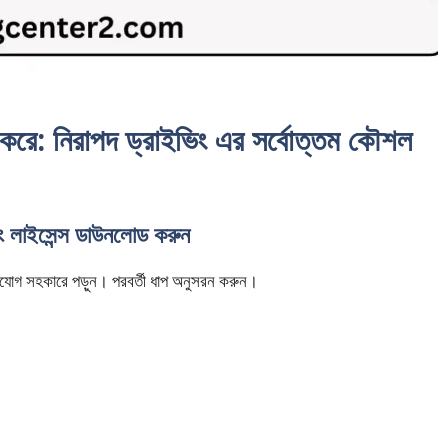
োধ করে: নিরাপদ ড্রাইভিং এর সর্বোত্তম কৌশল
িং লাইসেন্স ডাউনলোড করুন
ি মনযোগ সহকারে পড়ুন। পরবর্তী ধাপ অনুসরন করুন।