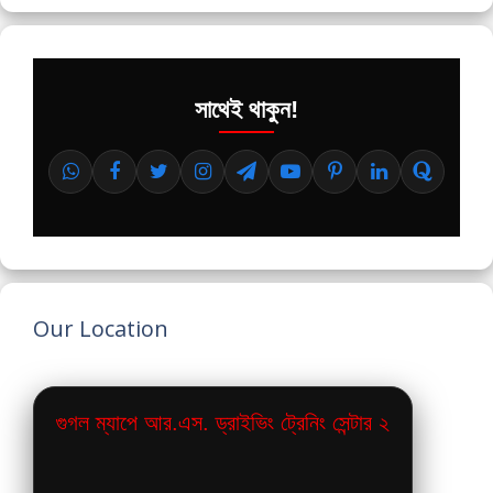
সাথেই থাকুন!
Our Location
গুগল ম্যাপে আর.এস. ড্রাইভিং ট্রেনিং সেন্টার ২