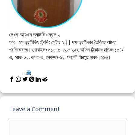
লেখক আরএস ড্রাইভিং স্কুল ২
আর. এস ড্রাইভিং ট্রেনিং সেন্টার ২ || দক্ষ ড্রাইভার তৈরিতে আমরা
প্রতিজ্ঞাবদ্ধ। মোবাইলঃ ০১৬৭৫-৫৬৫ ২২২ অফিস ঠিকানাঃ হাউজ-১৫৪/
এ, রোড-০২, ব্লক-এ, সেকশন-১২, পল্লবী মিরপুর ঢাকা-১২১৬।
...
Leave a Comment
Comment