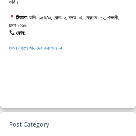
করি।
ঠিকানা:
বাড়ি- ১৫৪/এ, রোড- ২, ব্লক- এ, সেকশন- ১২, পল্লবী,
ঢাকা ১২১৬
ফোন:
01675-565222
গুগল ম্যাপে আমাদের অবস্থান ➔
Post Category