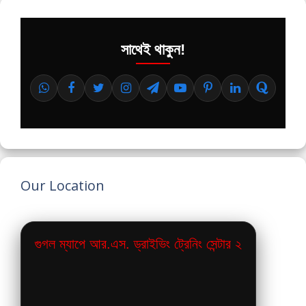
সাথেই থাকুন!
Our Location
গুগল ম্যাপে আর.এস. ড্রাইভিং ট্রেনিং সেন্টার ২