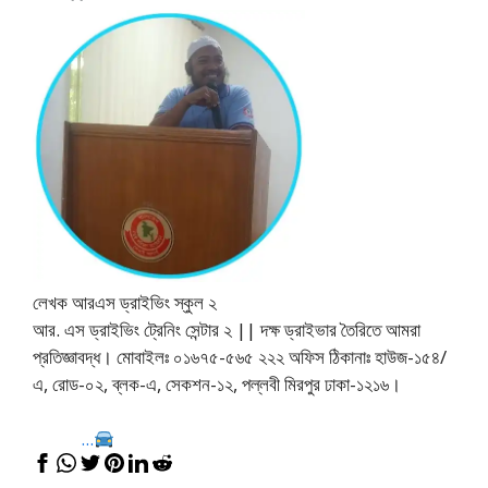
লেখক আরএস ড্রাইভিং স্কুল ২
আর. এস ড্রাইভিং ট্রেনিং সেন্টার ২ || দক্ষ ড্রাইভার তৈরিতে আমরা
প্রতিজ্ঞাবদ্ধ। মোবাইলঃ ০১৬৭৫-৫৬৫ ২২২ অফিস ঠিকানাঃ হাউজ-১৫৪/
এ, রোড-০২, ব্লক-এ, সেকশন-১২, পল্লবী মিরপুর ঢাকা-১২১৬।
...