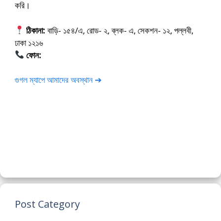
করি।
ঠিকানা:
বাড়ি- ১৫৪/এ, রোড- ২, ব্লক- এ, সেকশন- ১২, পল্লবী,
ঢাকা ১২১৬
ফোন:
01675-565222
গুগল ম্যাপে আমাদের অবস্থান ➔
Post Category