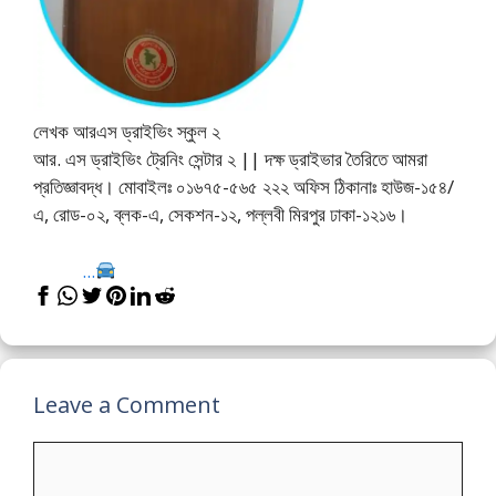
লেখক আরএস ড্রাইভিং স্কুল ২
আর. এস ড্রাইভিং ট্রেনিং সেন্টার ২ || দক্ষ ড্রাইভার তৈরিতে আমরা
প্রতিজ্ঞাবদ্ধ। মোবাইলঃ ০১৬৭৫-৫৬৫ ২২২ অফিস ঠিকানাঃ হাউজ-১৫৪/
এ, রোড-০২, ব্লক-এ, সেকশন-১২, পল্লবী মিরপুর ঢাকা-১২১৬।
...
Leave a Comment
Comment