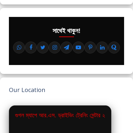
সাথেই থাকুন!
Our Location
গুগল ম্যাপে আর.এস. ড্রাইভিং ট্রেনিং সেন্টার ২