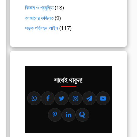
বিজ্ঞান ও প্রযুক্তি
(18)
রমজানের ফজিলত
(9)
সড়ক পরিবহন আইন
(117)
সাথেই থাকুন!