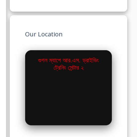
Our Location
গুগল ম্যাপে আর.এস. ড্রাইভিং
ট্রেনিং সেন্টার ২