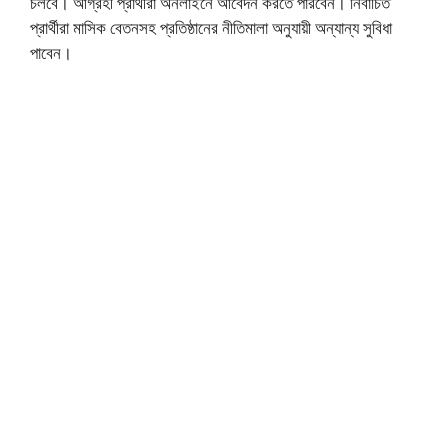
চলবে। আগ্রহী প্রার্থীরা অনলাইনে আবেদন করতে পারবেন। নির্বাচিত
প্রার্থীরা মাসিক বেতনসহ প্রতিষ্ঠানের নীতিমালা অনুযায়ী অন্যান্য সুবিধা
পাবেন।