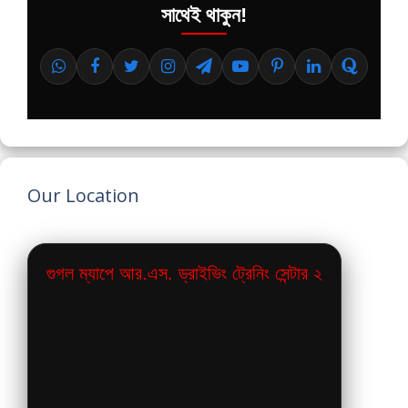
সাথেই থাকুন!
Our Location
গুগল ম্যাপে আর.এস. ড্রাইভিং ট্রেনিং সেন্টার ২