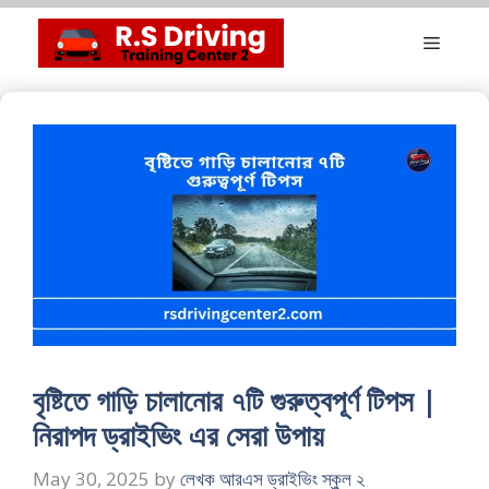
Skip
Menu
to
content
বৃষ্টিতে গাড়ি চালানোর ৭টি গুরুত্বপূর্ণ টিপস |
নিরাপদ ড্রাইভিং এর সেরা উপায়
May 30, 2025
by
লেখক আরএস ড্রাইভিং স্কুল ২