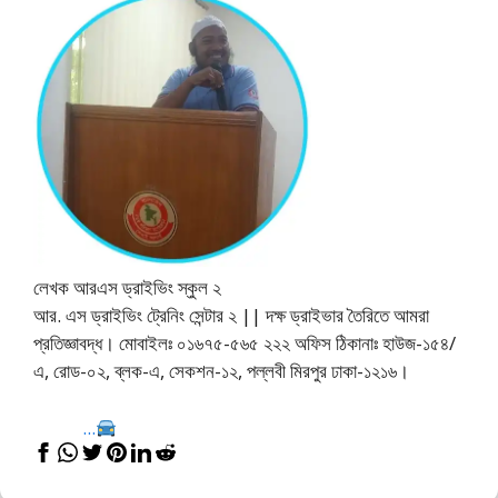
লেখক আরএস ড্রাইভিং স্কুল ২
আর. এস ড্রাইভিং ট্রেনিং সেন্টার ২ || দক্ষ ড্রাইভার তৈরিতে আমরা
প্রতিজ্ঞাবদ্ধ। মোবাইলঃ ০১৬৭৫-৫৬৫ ২২২ অফিস ঠিকানাঃ হাউজ-১৫৪/
এ, রোড-০২, ব্লক-এ, সেকশন-১২, পল্লবী মিরপুর ঢাকা-১২১৬।
...