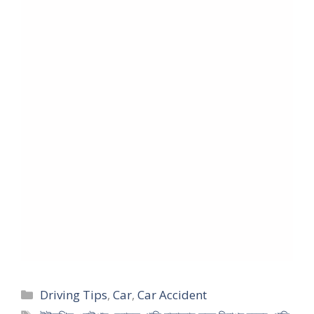
Categories
Driving Tips
,
Car
,
Car Accident
Tags