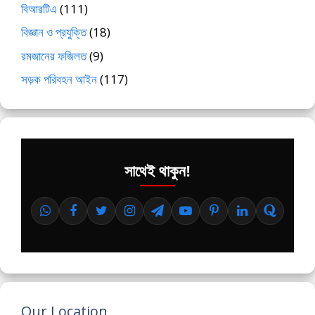
বিআরটিএ
(111)
বিজ্ঞান ও প্রযুক্তি
(18)
রমজানের ফজিলত
(9)
সড়ক পরিবহন আইন
(117)
সাথেই থাকুন!
Our Location