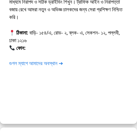
মাধ্যমে নিরাপদ ও সঠিক ড্রাইভিং শিখুন। ট্রাফিক আইন ও নিরাপত্তা
বজায় রেখে আমরা নতুন ও অভিজ্ঞ চালকদের জন্য সেরা প্রশিক্ষণ নিশ্চিত
করি।
ঠিকানা:
বাড়ি- ১৫৪/এ, রোড- ২, ব্লক- এ, সেকশন- ১২, পল্লবী,
ঢাকা ১২১৬
ফোন:
01675-565222
গুগল ম্যাপে আমাদের অবস্থান ➔