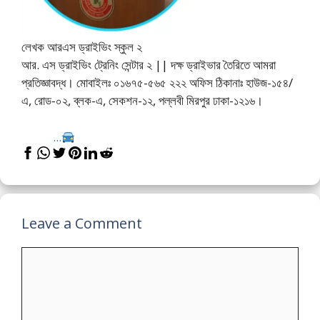
লেখক আরএস ড্রাইভিং স্কুল ২
আর. এস ড্রাইভিং ট্রেনিং সেন্টার ২ || দক্ষ ড্রাইভার তৈরিতে আমরা
প্রতিজ্ঞাবদ্ধ। মোবাইলঃ ০১৬৭৫-৫৬৫ ২২২ অফিস ঠিকানাঃ হাউজ-১৫৪/
এ, রোড-০২, ব্লক-এ, সেকশন-১২, পল্লবী মিরপুর ঢাকা-১২১৬।
...
Leave a Comment
Comment