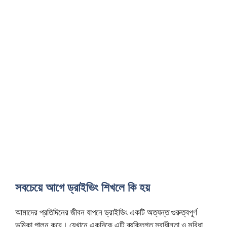
সবচেয়ে আগে ড্রাইভিং শিখলে কি হয়
আমাদের প্রতিদিনের জীবন যাপনে ড্রাইভিং একটি অত্যন্ত গুরুত্বপূর্ণ
ভূমিকা পালন করে। যেখানে একদিকে এটি ব্যক্তিগত স্বাধীনতা ও সুবিধা