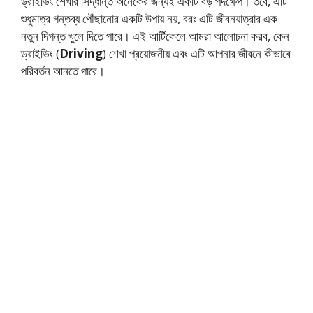
ড্রাইভিং শেখার সিদ্ধান্ত অনেকের জন্যই একটি বড় পদক্ষেপ। তবে, এটি
শুধুমাত্র গন্তব্য পৌঁছানোর একটি উপায় নয়, বরং এটি জীবনযাত্রার এক
নতুন দিগন্ত খুলে দিতে পারে। এই আর্টিকেলে আমরা আলোচনা করব, কেন
ড্রাইভিং (
Driving
) শেখা প্রয়োজনীয় এবং এটি আপনার জীবনে কীভাবে
পরিবর্তন আনতে পারে।