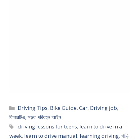
Categories
Driving Tips
,
Bike Guide
,
Car
,
Driving job
,
বিআরটিএ
,
সড়ক পরিবহন আইন
Tags
driving lessons for teens
,
learn to drive in a
week
,
learn to drive manual
,
learning driving
,
গাড়ি