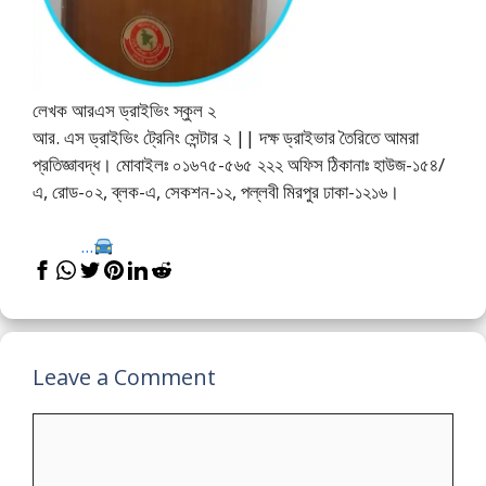
লেখক আরএস ড্রাইভিং স্কুল ২
আর. এস ড্রাইভিং ট্রেনিং সেন্টার ২ || দক্ষ ড্রাইভার তৈরিতে আমরা
প্রতিজ্ঞাবদ্ধ। মোবাইলঃ ০১৬৭৫-৫৬৫ ২২২ অফিস ঠিকানাঃ হাউজ-১৫৪/
এ, রোড-০২, ব্লক-এ, সেকশন-১২, পল্লবী মিরপুর ঢাকা-১২১৬।
...
Leave a Comment
Comment