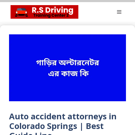
Skip
Menu
to
content
Auto accident attorneys in
Colorado Springs | Best