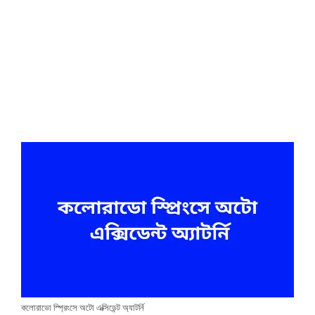
কলোরাডো স্প্রিংসে অটো এক্সিডেন্ট অ্যাটর্নি