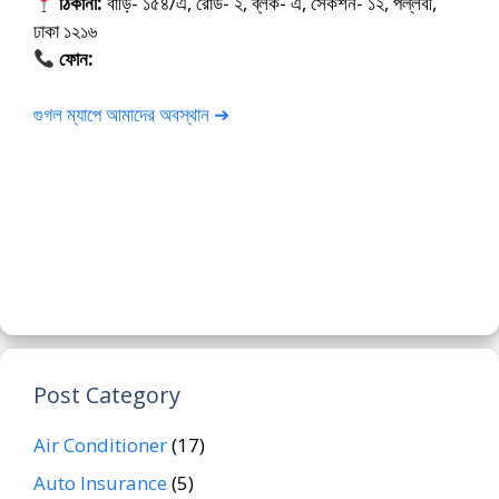
ঠিকানা:
বাড়ি- ১৫৪/এ, রোড- ২, ব্লক- এ, সেকশন- ১২, পল্লবী,
ঢাকা ১২১৬
ফোন:
01675-565222
গুগল ম্যাপে আমাদের অবস্থান ➔
Post Category
Air Conditioner
(17)
Auto Insurance
(5)