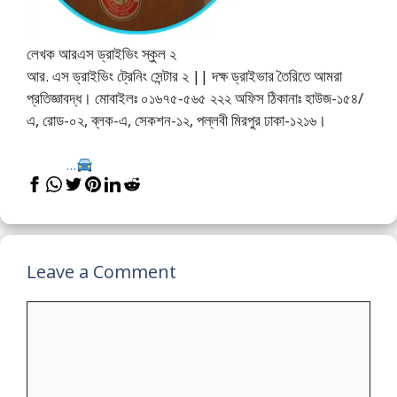
লেখক আরএস ড্রাইভিং স্কুল ২
আর. এস ড্রাইভিং ট্রেনিং সেন্টার ২ || দক্ষ ড্রাইভার তৈরিতে আমরা
প্রতিজ্ঞাবদ্ধ। মোবাইলঃ ০১৬৭৫-৫৬৫ ২২২ অফিস ঠিকানাঃ হাউজ-১৫৪/
এ, রোড-০২, ব্লক-এ, সেকশন-১২, পল্লবী মিরপুর ঢাকা-১২১৬।
...
Leave a Comment
Comment