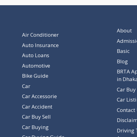
Our Pages
About
Air Conditioner
Admissi
Auto Insurance
Basic
Auto Loans
Blog
Automotive
BRTA Ap
Bike Guide
in Dhak
Car
Car Buy 
Car Accessorie
Car List
Car Accident
Contact
Car Buy Sell
Disclai
Car Buying
Driving 