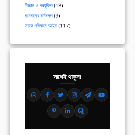
বিজ্ঞান ও প্রযুক্তি
(18)
রমজানের ফজিলত
(9)
সড়ক পরিবহন আইন
(117)
সাথেই থাকুন!