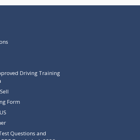
Recent Post
ons
proved Driving Training
a
Sell
ing Form
 US
mer
Test Questions and