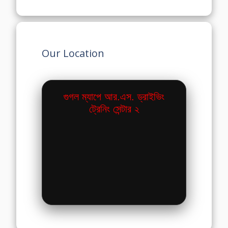
Our Location
গুগল ম্যাপে আর.এস. ড্রাইভিং
ট্রেনিং সেন্টার ২