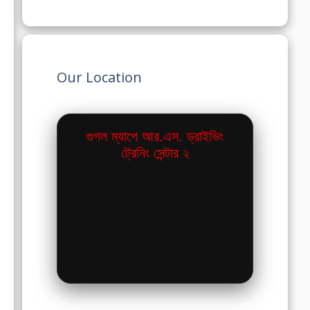
Our Location
গুগল ম্যাপে আর.এস. ড্রাইভিং
ট্রেনিং সেন্টার ২