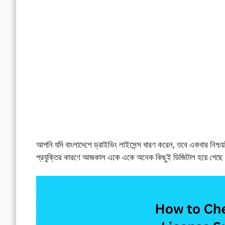
আপনি যদি বাংলাদেশে ড্রাইভিং লাইসেন্স ধারণ করেন, তবে একবার নিশ্
প্রযুক্তির কারণে আজকাল একে একে অনেক কিছুই ডিজিটাল হয়ে গেছ