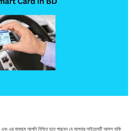
েন, এবং এর মাধ্যমে আপনি নিশ্চিত হতে পারবেন যে আপনার লাইসেন্সটি আসল নাকি