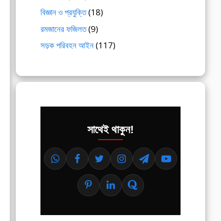
বিজ্ঞান ও প্রযুক্তি
(18)
রমজানের ফজিলত
(9)
সড়ক পরিবহন আইন
(117)
সাথেই থাকুন!