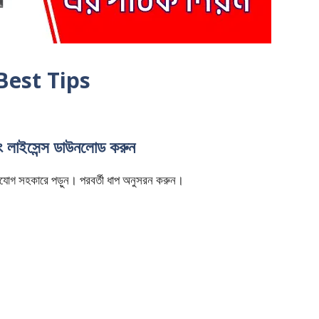
| Best Tips
িং লাইসেন্স ডাউনলোড করুন
ি মনযোগ সহকারে পড়ুন। পরবর্তী ধাপ অনুসরন করুন।