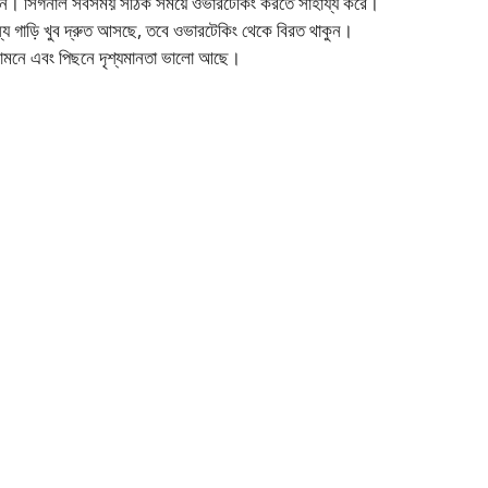
য করুন। সিগনাল সবসময় সঠিক সময়ে ওভারটেকিং করতে সাহায্য করে।
অন্য গাড়ি খুব দ্রুত আসছে, তবে ওভারটেকিং থেকে বিরত থাকুন।
সামনে এবং পিছনে দৃশ্যমানতা ভালো আছে।