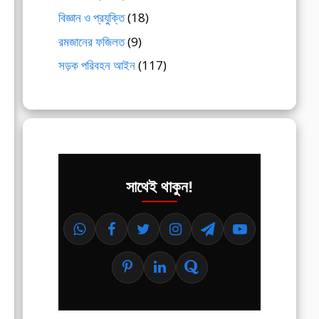
বিজ্ঞান ও প্রযুক্তি
(18)
রমজানের ফজিলত
(9)
সড়ক পরিবহন আইন
(117)
সাথেই থাকুন!