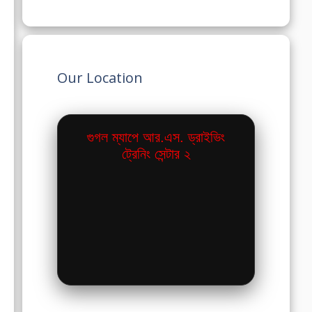
Our Location
গুগল ম্যাপে আর.এস. ড্রাইভিং
ট্রেনিং সেন্টার ২