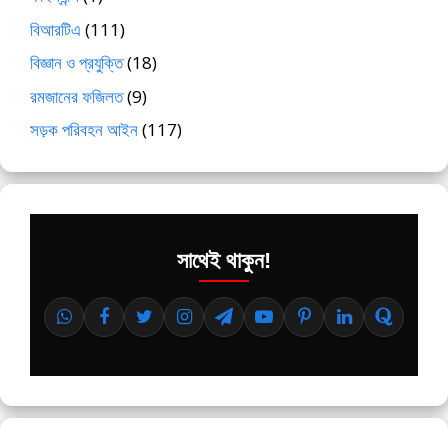
বিআরটিএ
(111)
বিজ্ঞান ও প্রযুক্তি
(18)
রমজানের ফজিলত
(9)
সড়ক পরিবহন আইন
(117)
সাথেই থাকুন!