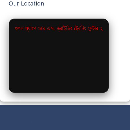
Our Location
গুগল ম্যাপে আর.এস. ড্রাইভিং ট্রেনিং সেন্টার ২
Our Pages