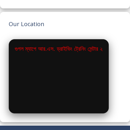
Our Location
গুগল ম্যাপে আর.এস. ড্রাইভিং ট্রেনিং সেন্টার ২