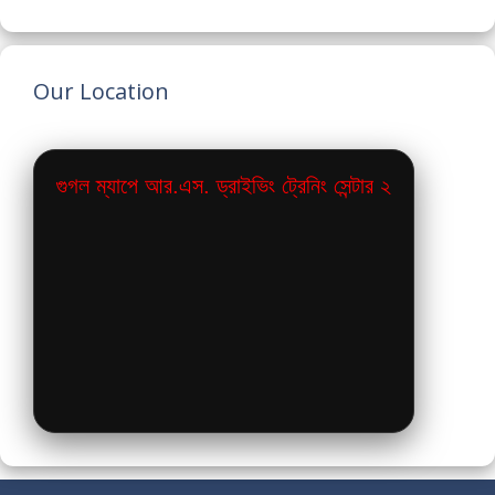
Our Location
গুগল ম্যাপে আর.এস. ড্রাইভিং ট্রেনিং সেন্টার ২