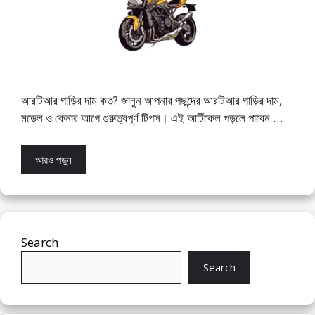
আরটিআর গাড়ির দাম কত? জানুন আপনার পছন্দের আরটিআর গাড়ির দাম,
মডেল ও কেনার আগে গুরুত্বপূর্ণ টিপস। এই আর্টিকেল পড়লে পাবেন …
আরও পড়ুন
Search
Search