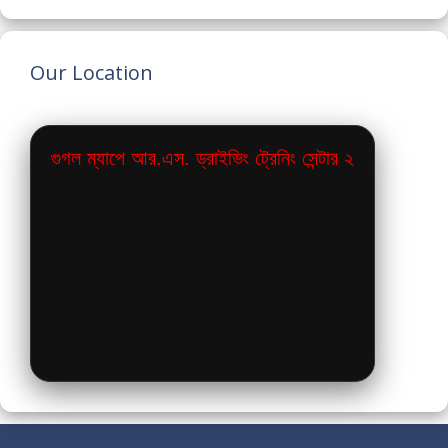
Our Location
গুগল ম্যাপে আর.এস. ড্রাইভিং ট্রেনিং সেন্টার ২