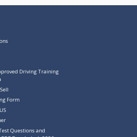
Recent Post
ons
proved Driving Training
a
Sell
ing Form
 US
mer
Test Questions and