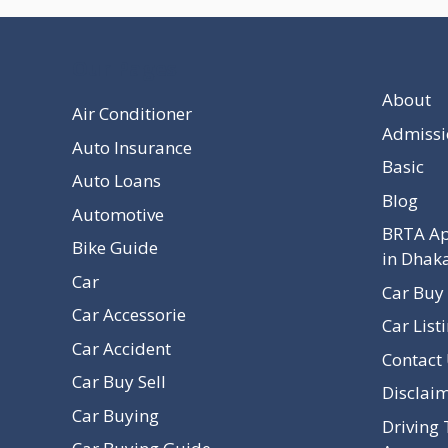
Our Pages
About
Air Conditioner
Admissi
Auto Insurance
Basic
Auto Loans
Blog
Automotive
BRTA Ap
Bike Guide
in Dhak
Car
Car Buy 
Car Accessorie
Car List
Car Accident
Contact
Car Buy Sell
Disclai
Car Buying
Driving 