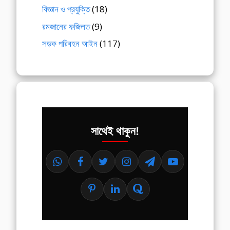
বিজ্ঞান ও প্রযুক্তি
(18)
রমজানের ফজিলত
(9)
সড়ক পরিবহন আইন
(117)
সাথেই থাকুন!