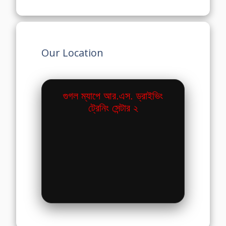
Our Location
গুগল ম্যাপে আর.এস. ড্রাইভিং
ট্রেনিং সেন্টার ২