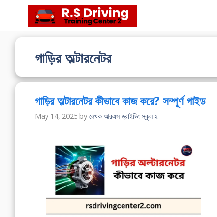
Skip
to
content
গাড়ির অল্টারনেটর
গাড়ির অল্টারনেটর কীভাবে কাজ করে? সম্পূর্ণ গাইড
May 14, 2025
by
লেখক আরএস ড্রাইভিং স্কুল ২