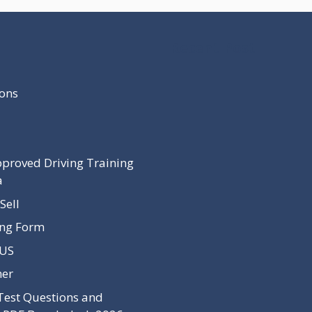
Recent Post
ons
proved Driving Training
a
Sell
ing Form
 US
mer
Test Questions and