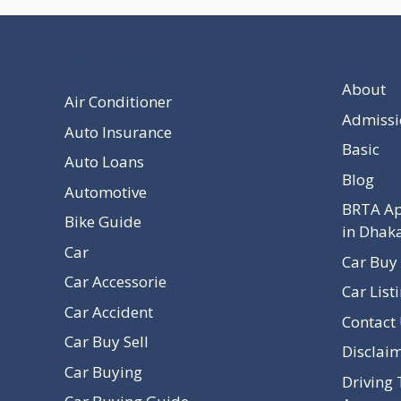
Our Pages
About
Air Conditioner
Admissi
Auto Insurance
Basic
Auto Loans
Blog
Automotive
BRTA Ap
Bike Guide
in Dhak
Car
Car Buy 
Car Accessorie
Car List
Car Accident
Contact
Car Buy Sell
Disclai
Car Buying
Driving 