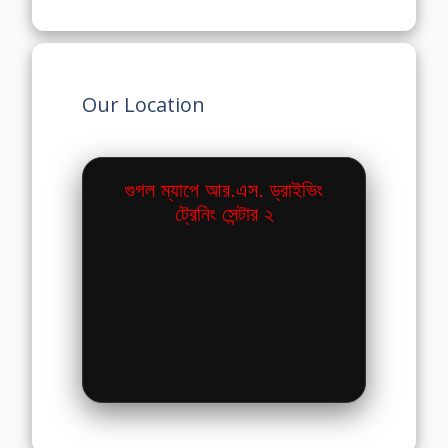
Our Location
গুগল ম্যাপে আর.এস. ড্রাইভিং
ট্রেনিং সেন্টার ২