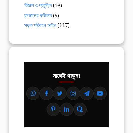
বিজ্ঞান ও প্রযুক্তি
(18)
রমজানের ফজিলত
(9)
সড়ক পরিবহন আইন
(117)
সাথেই থাকুন!