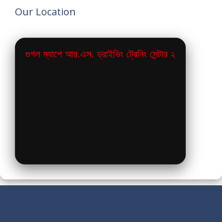
Our Location
গুগল ম্যাপে আর.এস. ড্রাইভিং ট্রেনিং সেন্টার ২
Our Pages