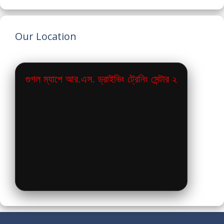
Our Location
গুগল ম্যাপে আর.এস. ড্রাইভিং ট্রেনিং সেন্টার ২