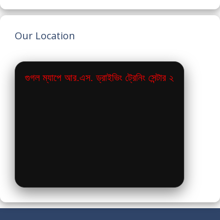
Our Location
গুগল ম্যাপে আর.এস. ড্রাইভিং ট্রেনিং সেন্টার ২