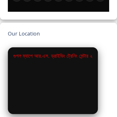
Our Location
গুগল ম্যাপে আর.এস. ড্রাইভিং ট্রেনিং সেন্টার ২